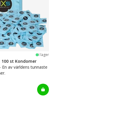
stjärnor
I lager
n 100 st Kondomer
 - En av världens tunnaste
er.