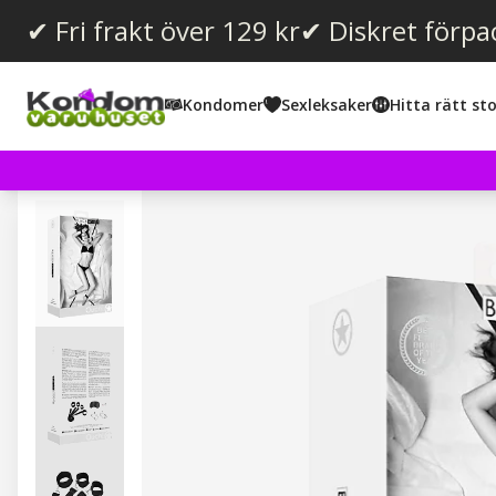
✔ Fri frakt över 129 kr
✔ Diskret förpa
Kondomer
Sexleksaker
Hitta rätt sto