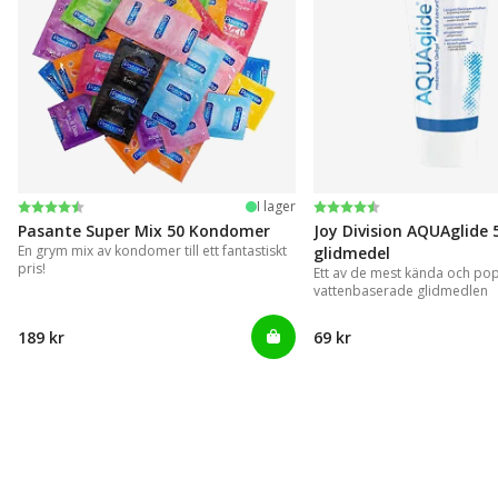
Betyg:
4.4 utav 5 stjärnor
Betyg:
4.2 utav 5 stjärnor
I lager
Pasante Super Mix 50 Kondomer
Joy Division AQUAglide 
En grym mix av kondomer till ett fantastiskt
glidmedel
pris!
Ett av de mest kända och po
vattenbaserade glidmedlen
189 kr
69 kr