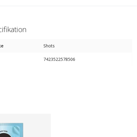
ifikation
ke
Shots
7423522578506