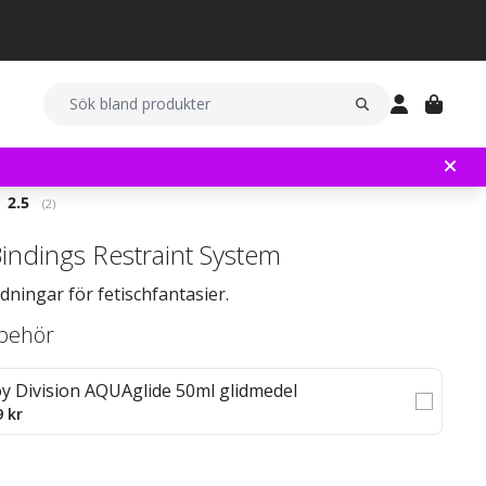
Snittbetyg:
2.5
(
röster:
2
)
indings Restraint System
ningar för fetischfantasier.
llbehör
oy Division AQUAglide 50ml glidmedel
9 kr