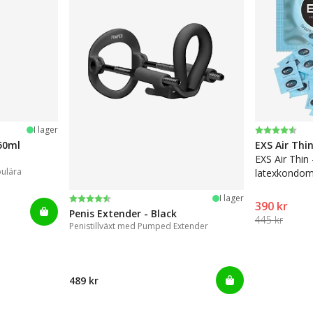
Betyg:
4.6 utav 5 
I lager
50ml
EXS Air Thi
EXS Air Thin
pulära
latexkondom
Betyg:
4.4 utav 5 stjärnor
I lager
390 kr
Penis Extender - Black
445 kr
Penistillväxt med Pumped Extender
489 kr