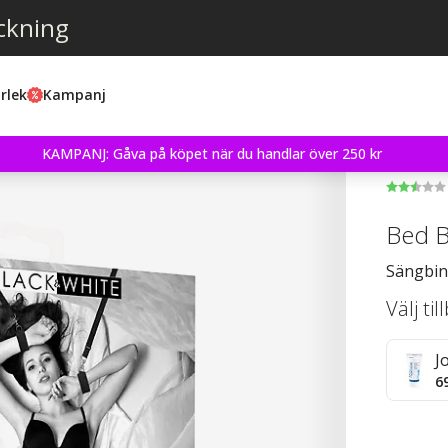
ckning
rlek
Kampanj
KAMPANJ: Gåva på köpet när du handlar över 250 kr
Bed B
Sängbind
Välj ti
J
6