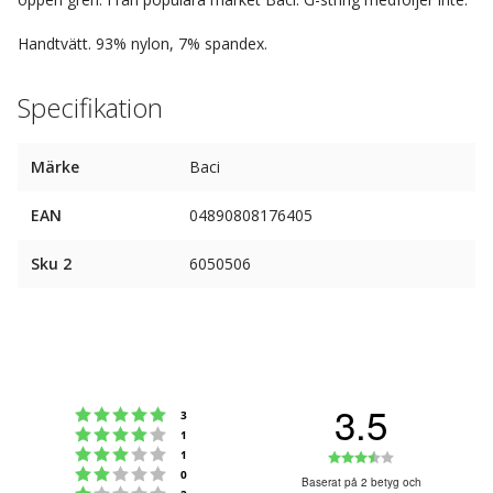
Handtvätt. 93% nylon, 7% spandex.
Specifikation
Märke
Baci
EAN
04890808176405
Sku 2
6050506
3.5
Betyg: 5 utav 5 stjärnor
röster
3
Betyg: 4 utav 5 stjärnor
röster
1
Betyg: 3 utav 5 stjärnor
Betyg:
röster
1
Betyg: 2 utav 5 stjärnor
röster
0
3.5
Baserat på 2 betyg och
Betyg: 1 utav 5 stjärnor
röster