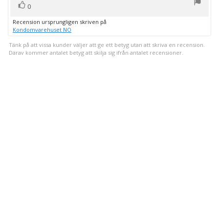
röst(er)
Rösta
0
upp
Recension ursprungligen skriven på
Kondomvarehuset NO
Tänk på att vissa kunder väljer att ge ett betyg utan att skriva en recension.
Därav kommer antalet betyg att skilja sig ifrån antalet recensioner.