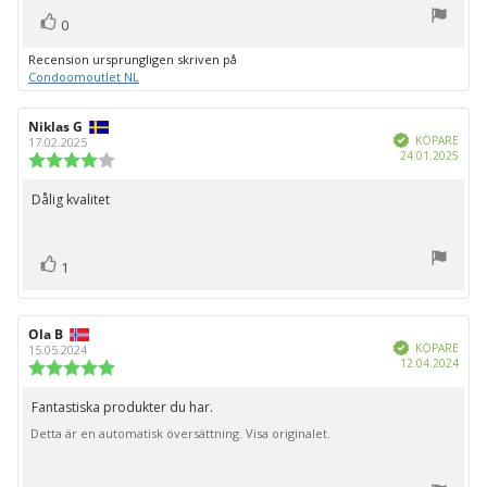
röst(er)
Rösta
0
upp
Recension ursprungligen skriven på
Condoomoutlet NL
Recensionsförfattare:
Niklas G
Recensionsdatum:
Bekräftad
KÖPARE
17.02.2025
Köpd
24.01.2025
Recensionsbetyg:
4.0
utav
Dålig kvalitet
Recensionstext:
5
stjärnor
röst(er)
Rösta
1
upp
Recensionsförfattare:
Ola B
Recensionsdatum:
Bekräftad
KÖPARE
15.05.2024
Köpd
12.04.2024
Recensionsbetyg:
5.0
utav
Fantastiska produkter du har.
Recensionstext:
5
Detta är en automatisk översättning. Visa originalet.
stjärnor