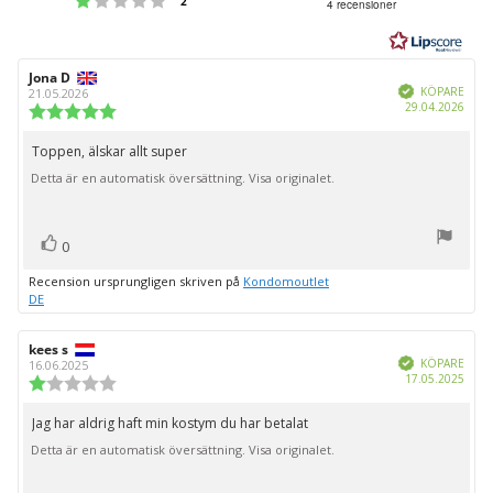
2
4 recensioner
utav
5
stjärnor
Recensionsförfattare:
Jona D
Recensionsdatum:
Bekräftad
KÖPARE
21.05.2026
Köpd
29.04.2026
Recensionsbetyg:
5.0
utav
Toppen, älskar allt super
Recensionstext:
5
Detta är en automatisk översättning. Visa originalet.
stjärnor
röst(er)
Rösta
0
upp
Recension ursprungligen skriven på
Kondomoutlet
DE
Recensionsförfattare:
kees s
Recensionsdatum:
Bekräftad
KÖPARE
16.06.2025
Köpd
17.05.2025
Recensionsbetyg:
1.0
utav
Jag har aldrig haft min kostym du har betalat
Recensionstext:
5
Detta är en automatisk översättning. Visa originalet.
stjärnor