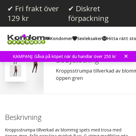
✔ Fri frakt över
✔ Diskret
129 kr
förpackning
Snittbetyg:
3.5
(
röster:
2
)
Kondomer
Sexleksaker
Hitta rätt sto
Recensioner (
4
)
Baci Racerback Crotchle
KAMPANJ: Gåva på köpet när du handlar över 250 kr
Bodystocking
Kroppsstrumpa tillverkad av blom
öppen gren
Beskrivning
Kroppsstrumpa tillverkad av blommig spets med trosa med
öppen gren. Från populära märket Baci. G-string medföljer inte.