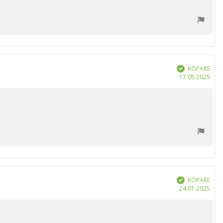
KÖPARE
Bekräftad
Köp
17.05.2025
KÖPARE
Bekräftad
Köp
24.01.2025