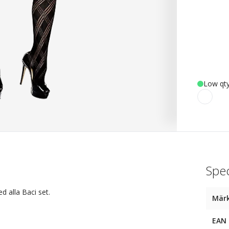
Low qty
Spec
 alla Baci set.
Mär
EAN