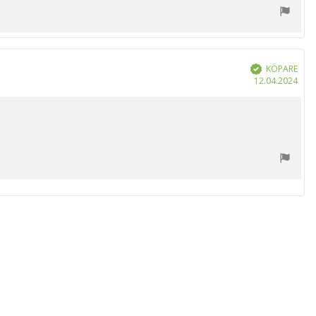
KÖPARE
Bekräftad
Köp
12.04.2024