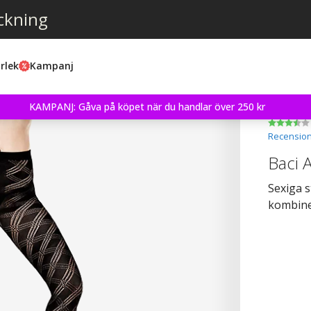
ckning
rlek
Kampanj
KAMPANJ: Gåva på köpet när du handlar över 250 kr
Recension
Baci 
Sexiga 
kombine