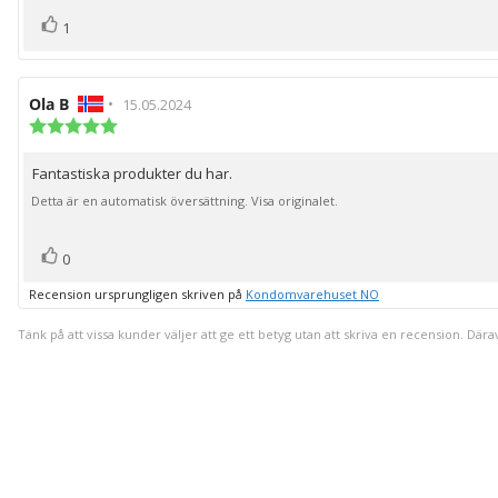
röst(er)
Rösta
1
upp
Recensionsförfattare:
Ola B
•
Recensionsdatum:
15.05.2024
Recensionsbetyg:
5.0
utav
Fantastiska produkter du har.
Recensionstext:
5
stjärnor
Detta är en automatisk översättning. Visa originalet.
röst(er)
Rösta
0
upp
Recension ursprungligen skriven på
Kondomvarehuset NO
Tänk på att vissa kunder väljer att ge ett betyg utan att skriva en recension. Dära