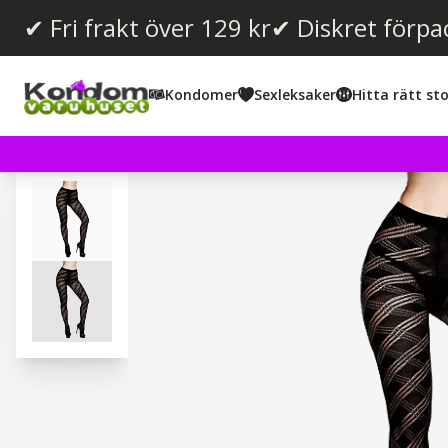
✔ Fri frakt över 129 kr
✔ Diskret förpa
Kondomer
Sexleksaker
Hitta rätt sto