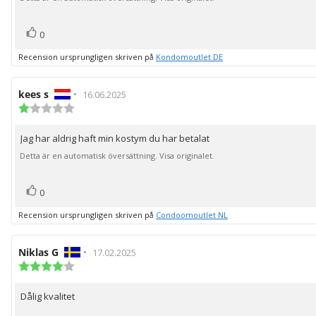
röst(er)
Rösta
0
upp
Recension ursprungligen skriven på
Kondomoutlet DE
Recensionsförfattare:
kees s
•
Recensionsdatum:
16.06.2025
Recensionsbetyg:
1.0
utav
Jag har aldrig haft min kostym du har betalat
Recensionstext:
5
stjärnor
Detta är en automatisk översättning. Visa originalet.
röst(er)
Rösta
0
upp
Recension ursprungligen skriven på
Condoomoutlet NL
Recensionsförfattare:
Niklas G
•
Recensionsdatum:
17.02.2025
Recensionsbetyg:
4.0
utav
Dålig kvalitet
Recensionstext:
5
stjärnor