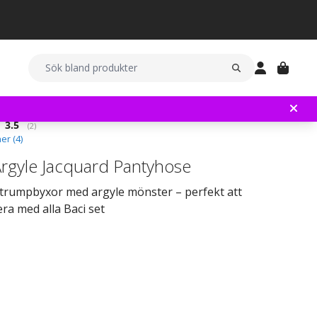
Snittbetyg:
3.5
(
röster:
2
)
er (
4
)
Argyle Jacquard Pantyhose
strumpbyxor med argyle mönster – perfekt att
ra med alla Baci set