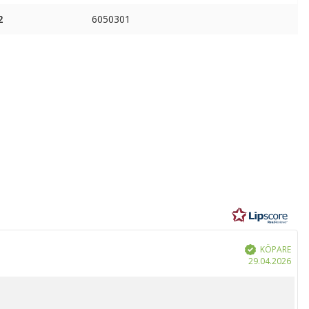
2
6050301
r
KÖPARE
Bekräftad
Köp
29.04.2026