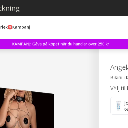
ckning
rlek
Kampanj
KAMPANJ: Gåva på köpet när du handlar över 250 kr
Angel
Bikini i
Välj ti
J
6