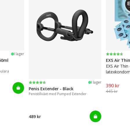
Betyg:
4.6 utav 5 
I lager
50ml
EXS Air Thi
EXS Air Thin
pulära
latexkondom
Betyg:
4.4 utav 5 stjärnor
I lager
390 kr
Penis Extender - Black
445 kr
Penistillväxt med Pumped Extender
489 kr