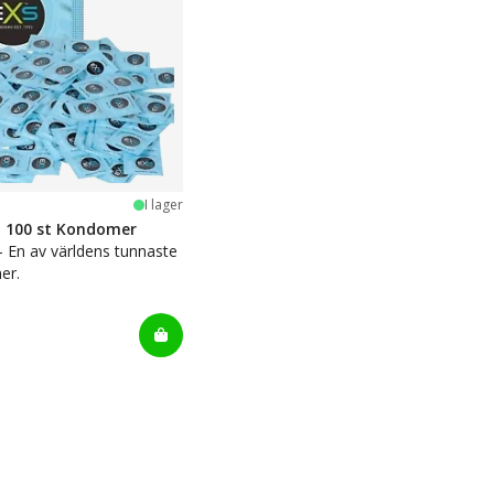
stjärnor
I lager
n 100 st Kondomer
 - En av världens tunnaste
er.