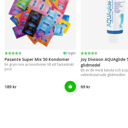
Betyg:
4.4 utav 5 stjärnor
Betyg:
4.2 utav 5 stjärnor
I lager
Pasante Super Mix 50 Kondomer
Joy Division AQUAglide 
En grym mix av kondomer till ett fantastiskt
glidmedel
pris!
Ett av de mest kända och po
vattenbaserade glidmedlen
189 kr
69 kr