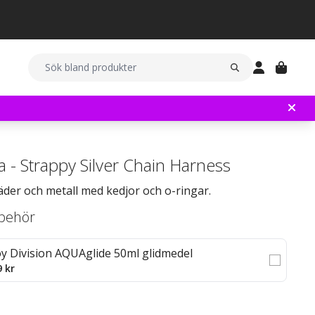
a - Strappy Silver Chain Harness
 läder och metall med kedjor och o-ringar.
llbehör
oy Division AQUAglide 50ml glidmedel
9 kr