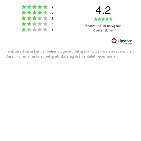
4.2
Betyg: 5 utav 5 stjärnor
röster
7
Betyg: 4 utav 5 stjärnor
röster
0
Betyg: 3 utav 5 stjärnor
Betyg:
röster
2
Betyg: 2 utav 5 stjärnor
röster
0
4.2
Baserat på 10 betyg och
Betyg: 1 utav 5 stjärnor
röster
1
0 recensioner
utav
5
stjärnor
Tänk på att vissa kunder väljer att ge ett betyg utan att skriva en recension.
Därav kommer antalet betyg att skilja sig ifrån antalet recensioner.