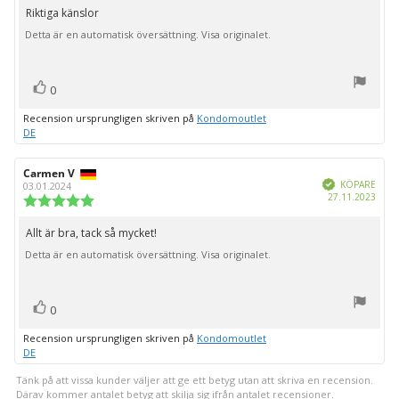
utav
Riktiga känslor
Recensionstext:
5
Detta är en automatisk översättning. Visa originalet.
stjärnor
röst(er)
Rösta
0
upp
Recension ursprungligen skriven på
Kondomoutlet
DE
Recensionsförfattare:
Carmen V
Recensionsdatum:
Bekräftad
KÖPARE
03.01.2024
Köpd
27.11.2023
Recensionsbetyg:
5.0
utav
Allt är bra, tack så mycket!
Recensionstext:
5
Detta är en automatisk översättning. Visa originalet.
stjärnor
röst(er)
Rösta
0
upp
Recension ursprungligen skriven på
Kondomoutlet
DE
Tänk på att vissa kunder väljer att ge ett betyg utan att skriva en recension.
Därav kommer antalet betyg att skilja sig ifrån antalet recensioner.