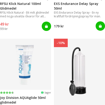
RFSU Klick Natural 100ml
EXS Endurance Delay Spray
Glidmedel
50ml
RFSU Klick Natural - Ett milt glidmedel
EXS Endurance Delay Spray - En ny
med noga utvalda råvaror för att
kraftfull fördröjningsspray för män.
kunna erbjuda ett långvarigt glid
49 kr
179 kr
99 kr
-10%
Betyg:
4.2 utav 5 stjärnor
I lager
Joy Division AQUAglide 50ml
glidmedel