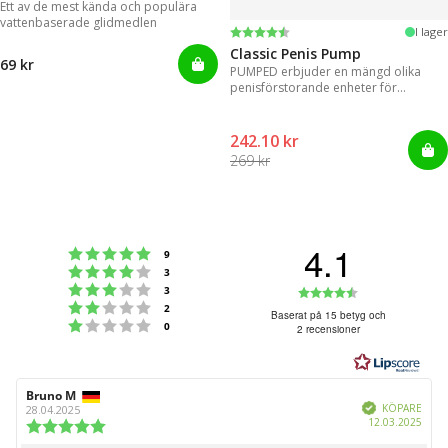
Ett av de mest kända och populära
vattenbaserade glidmedlen
Betyg:
4.3 utav 5 stjärnor
I lager
Classic Penis Pump
69 kr
PUMPED erbjuder en mängd olika
penisförstorande enheter för
omedelbara resultat.
242.10 kr
269 kr
4.1
Betyg: 5 utav 5 stjärnor
röster
9
Betyg: 4 utav 5 stjärnor
röster
3
Betyg: 3 utav 5 stjärnor
Betyg:
röster
3
Betyg: 2 utav 5 stjärnor
röster
2
4.1
Baserat på 15 betyg och
Betyg: 1 utav 5 stjärnor
röster
0
2 recensioner
utav
5
stjärnor
Recensionsförfattare:
Bruno M
Recensionsdatum:
Bekräftad
KÖPARE
28.04.2025
Köpd
12.03.2025
Recensionsbetyg:
5.0