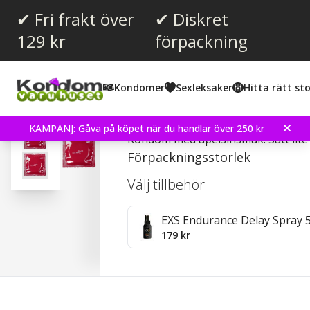
✔ Fri frakt över
✔ Diskret
129 kr
förpackning
Snittbetyg:
4.1
(
röster:
15
)
Kondomer
Sexleksaker
Hitta rätt sto
Recensioner (
2
)
Amor Orange - Kondom
KAMPANJ: Gåva på köpet när du handlar över 250 kr
Kondom med apelsinsmak. Sätt lite f
Förpackningsstorlek
Välj tillbehör
EXS Endurance Delay Spray 
179 kr