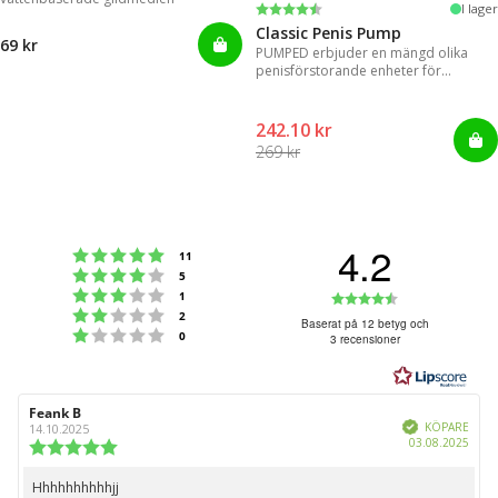
Betyg:
4.2 utav 5 stjärnor
I lager
Classic Penis Pump
69 kr
PUMPED erbjuder en mängd olika
penisförstorande enheter för
omedelbara resultat.
242.10 kr
269 kr
4.2
Betyg: 5 utav 5 stjärnor
röster
11
Betyg: 4 utav 5 stjärnor
röster
5
Betyg: 3 utav 5 stjärnor
Betyg:
röster
1
Betyg: 2 utav 5 stjärnor
röster
2
4.2
Baserat på 12 betyg och
Betyg: 1 utav 5 stjärnor
röster
0
3 recensioner
utav
5
stjärnor
Recensionsförfattare:
Feank B
Recensionsdatum:
Bekräftad
KÖPARE
14.10.2025
Köpd
03.08.2025
Recensionsbetyg:
5.0
utav
Hhhhhhhhhhjj
Recensionstext: