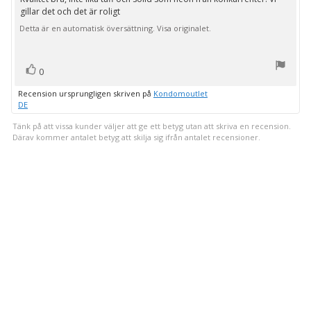
stjärnor
gillar det och det är roligt
Detta är en automatisk översättning. Visa originalet.
röst(er)
Rösta
0
upp
Recension ursprungligen skriven på
Kondomoutlet
DE
Tänk på att vissa kunder väljer att ge ett betyg utan att skriva en recension.
Därav kommer antalet betyg att skilja sig ifrån antalet recensioner.