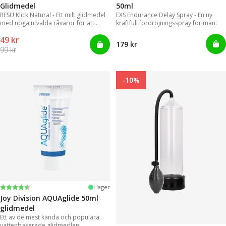
Glidmedel
50ml
RFSU Klick Natural - Ett milt glidmedel
EXS Endurance Delay Spray - En ny
med noga utvalda råvaror för att
kraftfull fördröjningsspray för män.
kunna erbjuda ett långvarigt glid
49 kr
179 kr
99 kr
-10%
Betyg:
4.2 utav 5 stjärnor
I lager
Joy Division AQUAglide 50ml
glidmedel
Ett av de mest kända och populära
vattenbaserade glidmedlen