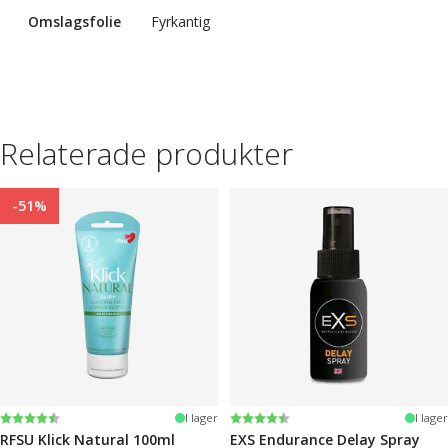
Omslagsfolie
Fyrkantig
Relaterade produkter
-51%
Betyg:
4.2 utav 5 stjärnor
Betyg:
4.3 utav 5 stjärnor
I lager
I lager
RFSU Klick Natural 100ml
EXS Endurance Delay Spray