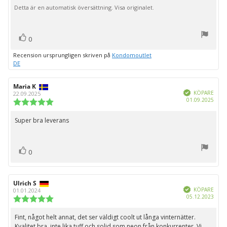
5
Detta är en automatisk översättning. Visa originalet.
stjärnor
röst(er)
Rösta
0
upp
Recension ursprungligen skriven på
Kondomoutlet
DE
Recensionsförfattare:
Maria K
Recensionsdatum:
Bekräftad
KÖPARE
22.09.2025
Köpd
01.09.2025
Recensionsbetyg:
5.0
utav
Super bra leverans
Recensionstext:
5
stjärnor
röst(er)
Rösta
0
upp
Recensionsförfattare:
Ulrich S
Recensionsdatum:
Bekräftad
KÖPARE
01.01.2024
Köpd
05.12.2023
Recensionsbetyg:
5.0
utav
Fint, något helt annat, det ser väldigt coolt ut långa vinternätter.
Recensionstext:
5
Kvalitet bra, inte lika tuff och solid som neon från konkurrenter. Vi