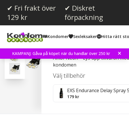
✔ Fri frakt över
✔ Diskret
129 kr
förpackning
Snittbetyg:
4.2
(
röster:
12
)
Kondomer
Sexleksaker
Hitta rätt sto
Recensioner (
3
)
Amor Neon 100 st Kond
KAMPANJ: Gåva på köpet när du handlar över 250 kr
Amor Neon – Lys upp tillvaron med
kondomen
Välj tillbehör
EXS Endurance Delay Spray 
179 kr