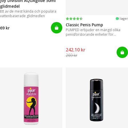
Joy Division AQUAglide 50ml
glidmedel
Ett av de mest kända och populära
vattenbaserade glidmedlen
Betyg:
4.3 utav 5 stjärnor
I lager
Classic Penis Pump
69 kr
PUMPED erbjuder en mängd olika
penisförstorande enheter för
omedelbara resultat.
242.10 kr
269 kr