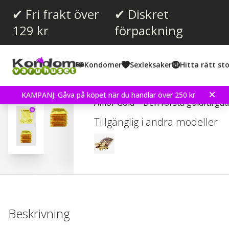
✔ Fri frakt över
✔ Diskret
129 kr
förpackning
Snittbetyg:
4.1
(
röster:
16
)
Kondomer
Sexleksaker
Hitta rätt sto
Recensioner (
2
)
Amor Gold 10 st Kondo
KAMPANJ: Gåva på köpet när du handlar över 250 kr
Amor Gold – Den första guldfärga
Tillgänglig i andra modeller
Beskrivning