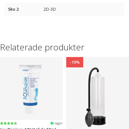
Sku 2
2D-3D
Relaterade produkter
-10%
Betyg:
4.2 utav 5 stjärnor
I lager