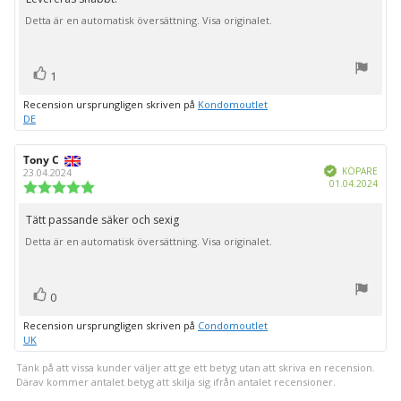
Recensionstext:
5
Detta är en automatisk översättning. Visa originalet.
stjärnor
röst(er)
Rösta
1
upp
Recension ursprungligen skriven på
Kondomoutlet
DE
Recensionsförfattare:
Tony C
Recensionsdatum:
Bekräftad
KÖPARE
23.04.2024
Köpd
01.04.2024
Recensionsbetyg:
5.0
utav
Tätt passande säker och sexig
Recensionstext:
5
Detta är en automatisk översättning. Visa originalet.
stjärnor
röst(er)
Rösta
0
upp
Recension ursprungligen skriven på
Condomoutlet
UK
Tänk på att vissa kunder väljer att ge ett betyg utan att skriva en recension.
Därav kommer antalet betyg att skilja sig ifrån antalet recensioner.