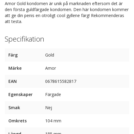
Amor Gold kondomen är unik på marknaden eftersom det är
den första guldfärgade kondomen. Den här kondomen kommer
att ge din penis en otroligt cool gyllene färg! Rekommenderas
att testa.
Specifikation
Färg
Gold
Märke
Amor
EAN
0678615582817
Egenskaper
Färgade
Smak
Nej
Omkrets
104 mm
Längd
185 mm