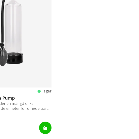
stjärnor
I lager
is Pump
er en mängd olika
nde enheter för omedelbara