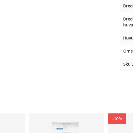
Bred
Bred
huv
Huvu
Omsl
Sku 
-10%