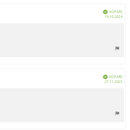
KÖPARE
Bekräftad
Köp
19.10.2024
KÖPARE
Bekräftad
Köp
27.11.2023