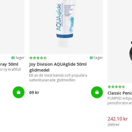
Betyg:
4.2 utav 5 stjärnor
I lager
I lager
pray 50ml
Joy Division AQUAglide 50ml
 ny kraftfull
glidmedel
Ett av de mest kända och populära
vattenbaserade glidmedlen
Betyg:
4.3 utav 5 
69 kr
Classic Pen
PUMPED erbjud
penisförstora
resultat.
242.10 kr
269 kr