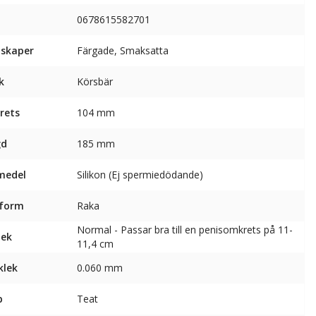
0678615582701
skaper
Färgade, Smaksatta
k
Körsbär
rets
104 mm
gd
185 mm
medel
Silikon (Ej spermiedödande)
sform
Raka
Normal - Passar bra till en penisomkrets på 11-
lek
11,4 cm
klek
0.060 mm
p
Teat