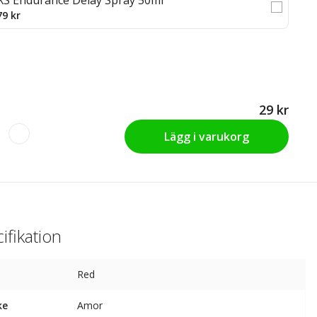
XS Endurance Delay Spray 50ml
79 kr
29 kr
Lägg i varukorg
ifikation
Red
ke
Amor