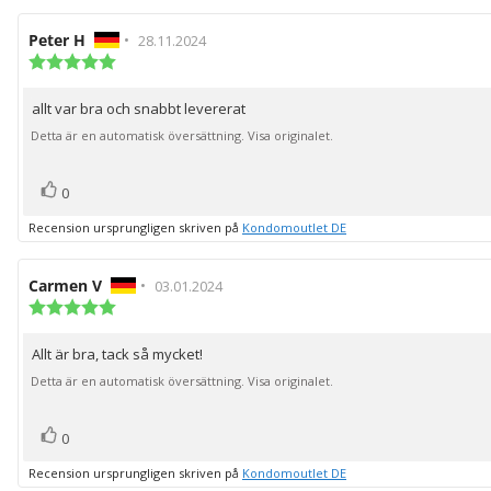
Recensionsförfattare:
Peter H
•
Recensionsdatum:
28.11.2024
Recensionsbetyg:
5.0
utav
allt var bra och snabbt levererat
Recensionstext:
5
stjärnor
Detta är en automatisk översättning. Visa originalet.
röst(er)
Rösta
0
upp
Recension ursprungligen skriven på
Kondomoutlet DE
Recensionsförfattare:
Carmen V
•
Recensionsdatum:
03.01.2024
Recensionsbetyg:
5.0
utav
Allt är bra, tack så mycket!
Recensionstext:
5
stjärnor
Detta är en automatisk översättning. Visa originalet.
röst(er)
Rösta
0
upp
Recension ursprungligen skriven på
Kondomoutlet DE