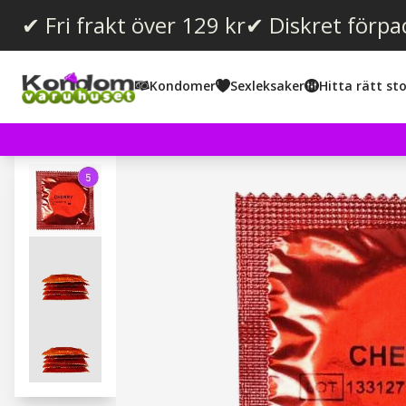
✔ Fri frakt över 129 kr
✔ Diskret förpa
Kondomer
Sexleksaker
Hitta rätt sto