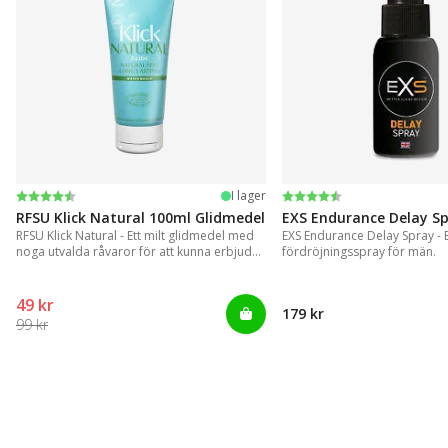
Betyg:
4.4 utav 5 stjärnor
Betyg:
4.2 utav 5 stjärnor
I lager
RFSU Klick Natural 100ml Glidmedel
EXS Endurance Delay S
RFSU Klick Natural - Ett milt glidmedel med
EXS Endurance Delay Spray - En
noga utvalda råvaror för att kunna erbjuda
fördröjningsspray för män.
ett långvarigt glid
49 kr
179 kr
99 kr