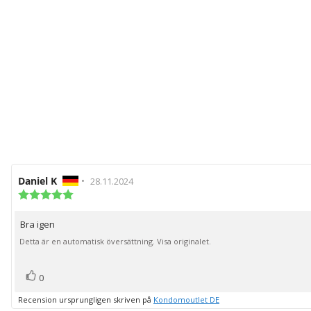
Recensionsförfattare:
Daniel K
•
Recensionsdatum:
28.11.2024
Recensionsbetyg:
5.0
utav
Bra igen
Recensionstext:
5
stjärnor
Detta är en automatisk översättning. Visa originalet.
röst(er)
Rösta
0
upp
Recension ursprungligen skriven på
Kondomoutlet DE