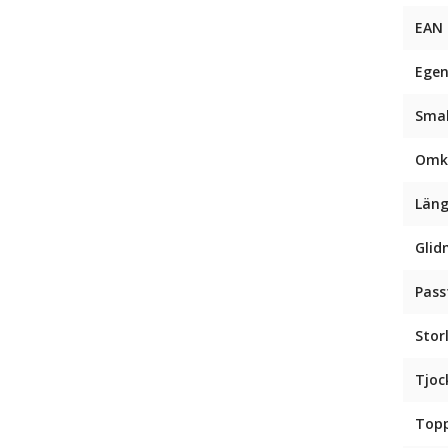
EAN
Egen
Sma
Omk
Län
Glid
Pas
Stor
Tjoc
Top