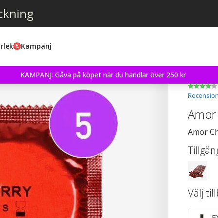
ckning
rlek
Kampanj
KAMPANJ: Gåva på köpet när du handlar över 250 kr
Recension
Amor 
Amor Ch
Tillgän
Välj ti