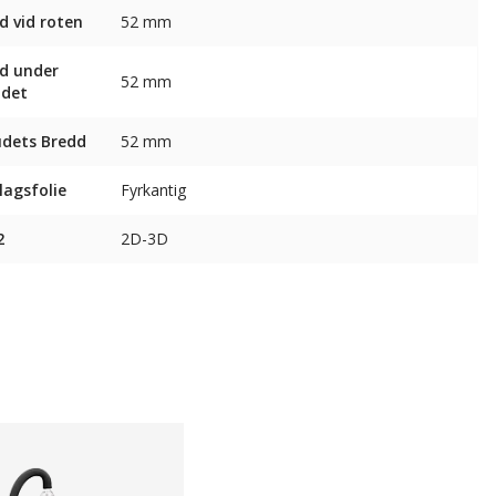
d vid roten
52 mm
d under
52 mm
udet
dets Bredd
52 mm
agsfolie
Fyrkantig
2
2D-3D