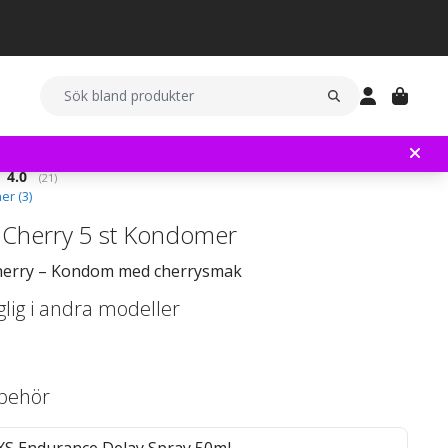
Snittbetyg:
4.0
(
röster:
21
)
er (
3
)
Cherry 5 st Kondomer
erry – Kondom med cherrysmak
glig i andra modeller
llbehör