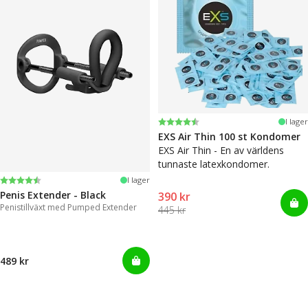
Betyg:
4.6 utav 5 stjärnor
I lager
EXS Air Thin 100 st Kondomer
EXS Air Thin - En av världens
tunnaste latexkondomer.
Betyg:
4.4 utav 5 stjärnor
I lager
Penis Extender - Black
390 kr
Penistillväxt med Pumped Extender
445 kr
489 kr