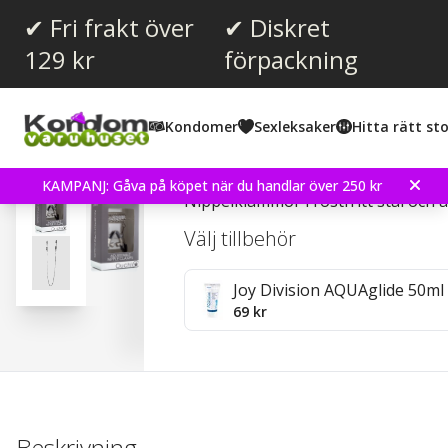
✔ Fri frakt över
✔ Diskret
129 kr
förpackning
Kondomer
Sexleksaker
Hitta rätt sto
Adjustable Nipple Clamps
KAMPANJ: Gåva på köpet när du handlar över 250 kr
Nippelklämmor i rostfritt stål och
Välj tillbehör
Joy Division AQUAglide 50ml
69 kr
Beskrivning