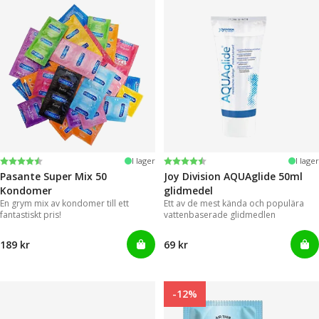
Betyg:
4.4 utav 5 stjärnor
Betyg:
4.2 utav 5 stjärnor
I lager
I lager
Pasante Super Mix 50
Joy Division AQUAglide 50ml
Kondomer
glidmedel
En grym mix av kondomer till ett
Ett av de mest kända och populära
fantastiskt pris!
vattenbaserade glidmedlen
189 kr
69 kr
-12%