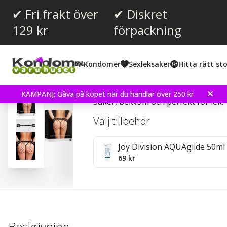
✔ Fri frakt över
✔ Diskret
129 kr
förpackning
Kondomer
Sexleksaker
Hitta rätt sto
Adjustable Leather Hand
KAMPANJ: Gåva på köpet när du handlar över 250 kr
Säker, bekväm och perfekt för lek.
Välj tillbehör
Joy Division AQUAglide 50ml
69 kr
Beskrivning