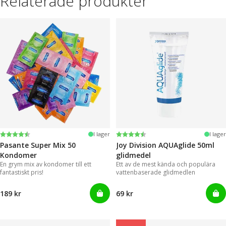
Relaterade produkter
Betyg:
4.4 utav 5 stjärnor
Betyg:
4.2 utav 5 stjärnor
I lager
I lager
Pasante Super Mix 50
Joy Division AQUAglide 50ml
Kondomer
glidmedel
En grym mix av kondomer till ett
Ett av de mest kända och populära
fantastiskt pris!
vattenbaserade glidmedlen
189 kr
69 kr