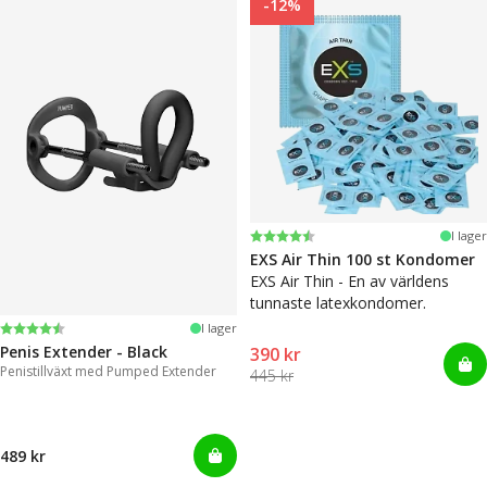
-12%
Betyg:
4.6 utav 5 stjärnor
I lager
EXS Air Thin 100 st Kondomer
EXS Air Thin - En av världens
tunnaste latexkondomer.
Betyg:
4.4 utav 5 stjärnor
I lager
Penis Extender - Black
390 kr
Penistillväxt med Pumped Extender
445 kr
489 kr